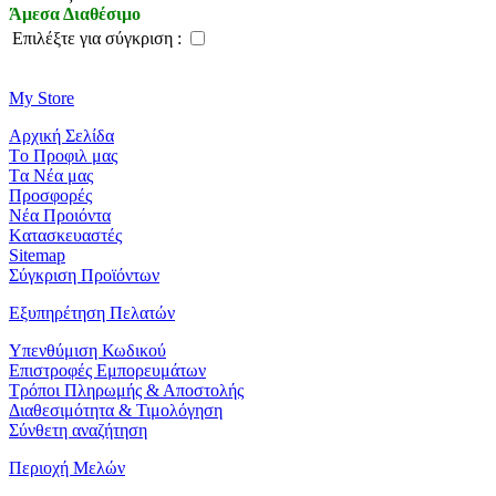
Άμεσα Διαθέσιμο
Eπιλέξτε για σύγκριση :
Μy Store
Aρχική Σελίδα
Tο Προφιλ μας
Tα Νέα μας
Προσφορές
Νέα Προιόντα
Kατασκευαστές
Sitemap
Σύγκριση Προϊόντων
Εξυπηρέτηση Πελατών
Yπενθύμιση Κωδικού
Επιστροφές Εμπορευμάτων
Τρόποι Πληρωμής & Αποστολής
Διαθεσιμότητα & Τιμολόγηση
Σύνθετη αναζήτηση
Περιοχή Mελών