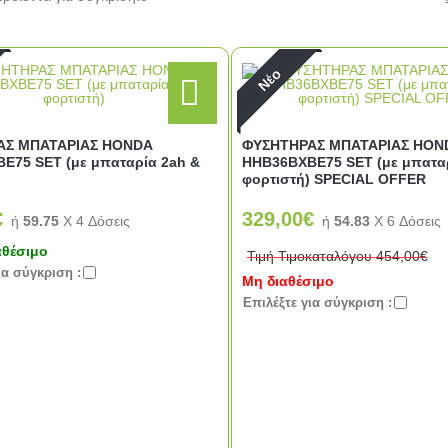
Νέο
ΑΣ ΜΠΑΤΑΡΙΑΣ HONDA
ΦΥΣΗΤΗΡΑΣ ΜΠΑΤΑΡΙΑΣ HON
Ε75 SET (με μπαταρία 2ah &
ΗΗΒ36ΒΧΒΕ75 SET (με μπαταρ
φορτιστή) SPECIAL OFFER
€
329,00€
ή
59.75
X 4 Δόσεις
ή
54.83
X 6 Δόσεις
αθέσιμο
Τιμή Τιμοκαταλόγου
454,00€
ια σύγκριση :
Μη διαθέσιμο
Eπιλέξτε για σύγκριση :