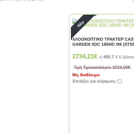
Νέο
ΧΛΟΟΚΟΠΤΙΚΟ ΤΡΑΚΤΕΡ CAS
GARDEN XDC 180HD /98 (ST5
2734,21€
ή
455.7
X 6 Δόσει
Τιμή Τιμοκαταλόγου
3224,00€
Μη διαθέσιμο
Eπιλέξτε για σύγκριση :