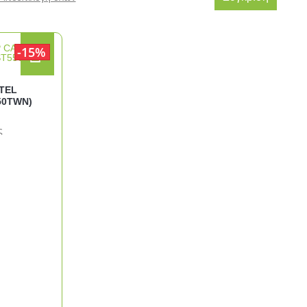
15%
TEL
50TWN)
ς